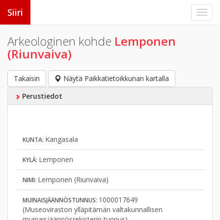
Siiri
Arkeologinen kohde
Lemponen
(Riunvaiva)
Takaisin
Näytä Paikkatietoikkunan kartalla
Perustiedot
Kangasala
KUNTA:
Lemponen
KYLÄ:
Lemponen (Riunvaiva)
NIMI:
1000017649
MUINAISJÄÄNNÖSTUNNUS:
(Museoviraston ylläpitämän valtakunnallisen
muinaisjäännösrekisterin tunnus)