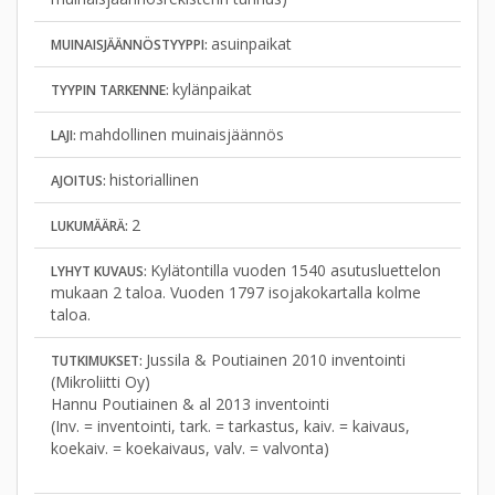
asuinpaikat
MUINAISJÄÄNNÖSTYYPPI:
kylänpaikat
TYYPIN TARKENNE:
mahdollinen muinaisjäännös
LAJI:
historiallinen
AJOITUS:
2
LUKUMÄÄRÄ:
Kylätontilla vuoden 1540 asutusluettelon
LYHYT KUVAUS:
mukaan 2 taloa. Vuoden 1797 isojakokartalla kolme
taloa.
Jussila & Poutiainen 2010 inventointi
TUTKIMUKSET:
(Mikroliitti Oy)
Hannu Poutiainen & al 2013 inventointi
(Inv. = inventointi, tark. = tarkastus, kaiv. = kaivaus,
koekaiv. = koekaivaus, valv. = valvonta)