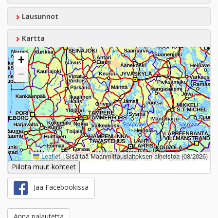
Lausunnot
Kartta
+
−
Leaflet
|
Sisältää Maanmittauslaitoksen aineistoa (08/2026)
Piilota muut kohteet
Jaa Facebookissa
Anna palautetta