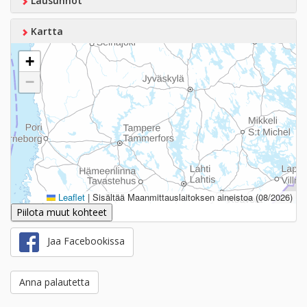
Lausunnot
Kartta
+
−
Leaflet
|
Sisältää Maanmittauslaitoksen aineistoa (08/2026)
Piilota muut kohteet
Jaa Facebookissa
Anna palautetta