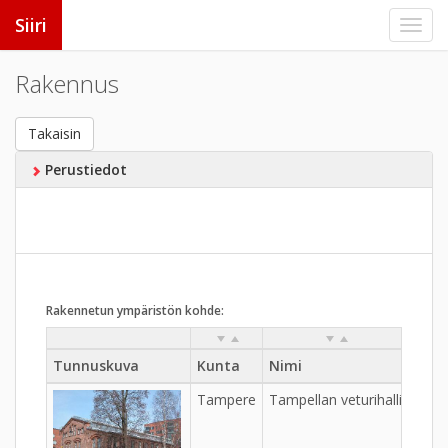
Siiri
Rakennus
Takaisin
Perustiedot
Rakennetun ympäristön kohde:
Tunnuskuva
Kunta
Nimi
Kylä
Tampere
Tampellan veturihalli