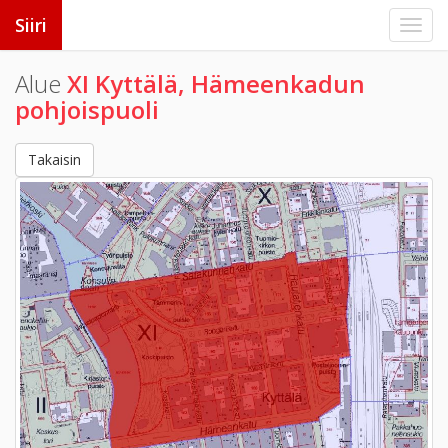
Siiri
Alue
XI Kyttälä, Hämeenkadun
pohjoispuoli
Takaisin