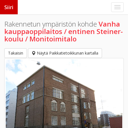
Siiri
Rakennetun ympäristön kohde
Vanha
kauppaoppilaitos / entinen Steiner-
koulu / Monitoimitalo
Takaisin
Näytä Paikkatietoikkunan kartalla