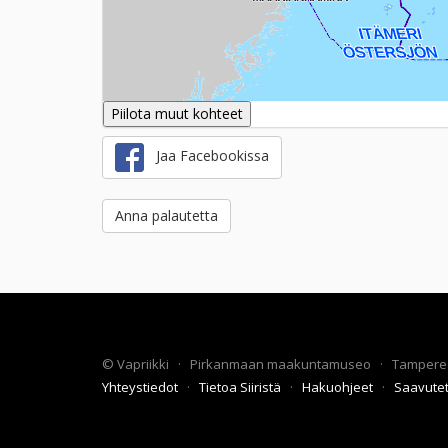
Piilota muut kohteet
Jaa Facebookissa
Anna palautetta
©
Vapriikki
·
Pirkanmaan maakuntamuseo
·
Tampere
Yhteystiedot
·
Tietoa Siiristä
·
Hakuohjeet
·
Saavute