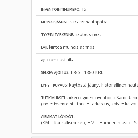
15
INVENTOINTINUMERO:
hautapaikat
MUINAISJÄÄNNÖSTYYPPI:
hautausmaat
TYYPIN TARKENNE:
kiinteä muinaisjäännös
LAJI:
uusi aika
AJOITUS:
1785 - 1880-luku
SELKEÄ AJOITUS:
Käytöstä jäänyt historiallinen hau
LYHYT KUVAUS:
arkeologinen inventointi Sami Ranin
TUTKIMUKSET:
(Inv. = inventointi, tark. = tarkastus, kaiv. = kaiv
AIEMMAT LÖYDÖT:
(KM = Kansallismuseo, HM = Hämeen museo, S