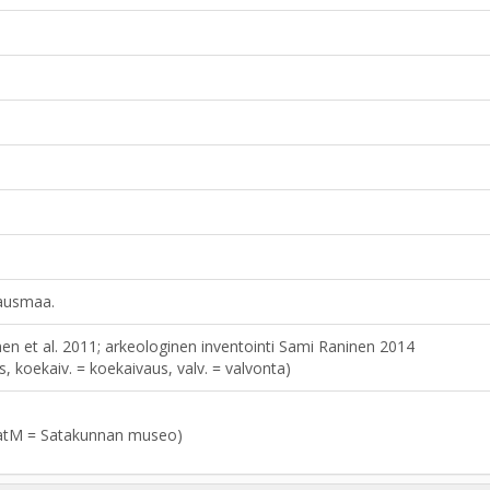
tausmaa.
en et al. 2011; arkeologinen inventointi Sami Raninen 2014
aus, koekaiv. = koekaivaus, valv. = valvonta)
atM = Satakunnan museo)