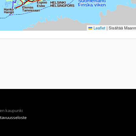
Leaflet
|
Sisältää Maanmi
en kaupunki
ttavuusseloste