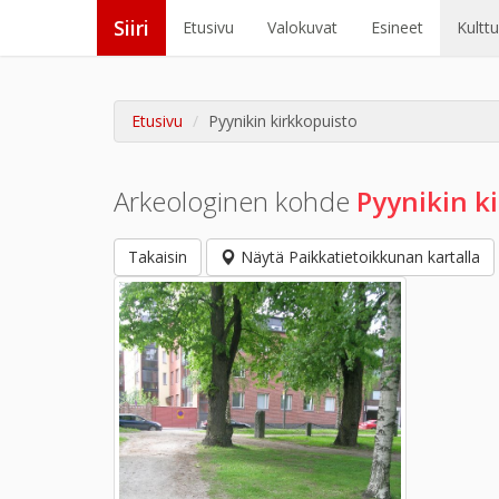
Siiri
Etusivu
Valokuvat
Esineet
Kultt
Etusivu
Pyynikin kirkkopuisto
Arkeologinen kohde
Pyynikin k
Takaisin
Näytä Paikkatietoikkunan kartalla