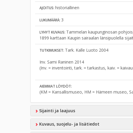
historiallinen
AJOITUS:
3
LUKUMÄÄRÄ:
Tammelan kaupunginosan pohjoispuol
LYHYT KUVAUS:
1899 karttaan Kaupin sairaalan länsipuolella sijait
Tark. Kalle Luoto 2004
TUTKIMUKSET:
Inv. Sami Raninen 2014
(Inv. = inventointi, tark. = tarkastus, kaiv. = kaiv
AIEMMAT LÖYDÖT:
(KM = Kansallismuseo, HM = Hämeen museo, S
Sijainti ja laajuus
Kuvaus, suojelu- ja lisätiedot