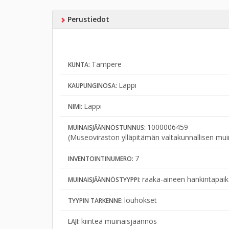
Perustiedot
Tampere
KUNTA:
Lappi
KAUPUNGINOSA:
Lappi
NIMI:
1000006459
MUINAISJÄÄNNÖSTUNNUS:
(Museoviraston ylläpitämän valtakunnallisen mui
7
INVENTOINTINUMERO:
raaka-aineen hankintapaik
MUINAISJÄÄNNÖSTYYPPI:
louhokset
TYYPIN TARKENNE:
kiinteä muinaisjäännös
LAJI: