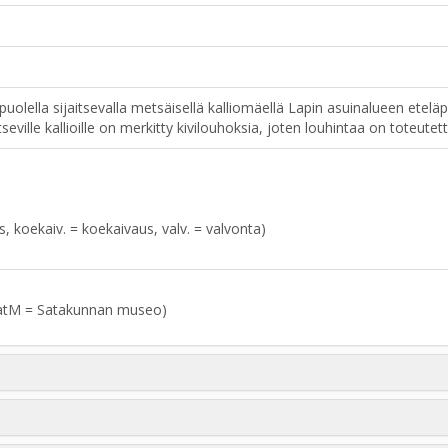
ella sijaitsevalla metsäisellä kalliomäellä Lapin asuinalueen eteläpu
seville kallioille on merkitty kivilouhoksia, joten louhintaa on toteutet
aus, koekaiv. = koekaivaus, valv. = valvonta)
atM = Satakunnan museo)