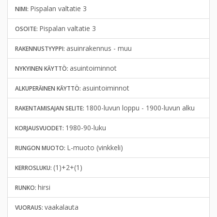
Pispalan valtatie 3
NIMI:
Pispalan valtatie 3
OSOITE:
asuinrakennus - muu
RAKENNUSTYYPPI:
asuintoiminnot
NYKYINEN KÄYTTÖ:
asuintoiminnot
ALKUPERÄINEN KÄYTTÖ:
1800-luvun loppu - 1900-luvun alku
RAKENTAMISAJAN SELITE:
1980-90-luku
KORJAUSVUODET:
L-muoto (vinkkeli)
RUNGON MUOTO:
(1)+2+(1)
KERROSLUKU:
hirsi
RUNKO:
vaakalauta
VUORAUS: