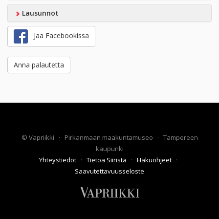
Lausunnot
Jaa Facebookissa
Anna palautetta
©
Vapriikki
·
Pirkanmaan maakuntamuseo
·
Tampereen
kaupunki
Yhteystiedot
·
Tietoa Siiristä
·
Hakuohjeet
·
Saavutettavuusseloste