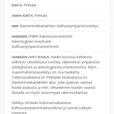
Pirkkala
KUNTA:
Pirkkala
VANHA KUNTA:
Naistenmatkanlahden kulttuuriympäristöselvitys
NIMI:
Rakennusinventointi
HANKKEEN TYYPPI:
Arkeologinen inventointi
Kulttuuriympäristöinventointi
Hanke koostuu kahdesta
HANKKEEN LYHYT KUVAUS:
erillisesti rahoitetusta osiosta; rakennetun ympäristön
selvityksestä ja arkeologisesta inventoinnista. Myös
maisemahistoriaselvitys on osa hanketta.
Tutkimusalueena on Pirkkalan keskustassa ns.
Naistenmatkanlahden alue, jolla sijaitsee vanhaa
huvila-asutusta ja mm. Virkaniemen huvilan rauniot.
Alueella on myös nuorempaa rakennuskantaa.
Selvitys tehdään kokonaisvaltaisena
kulttuuriympäristötarkasteluna ja saman tutkijan
toimesta.