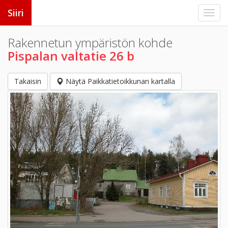
Siiri
Rakennetun ympäristön kohde
Pispalan valtatie 26 b
Takaisin
Näytä Paikkatietoikkunan kartalla