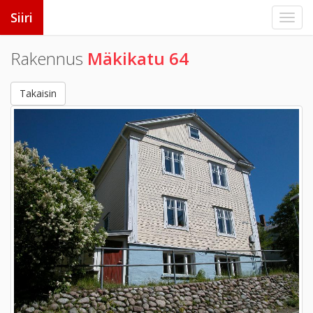
Siiri
Rakennus
Mäkikatu 64
Takaisin