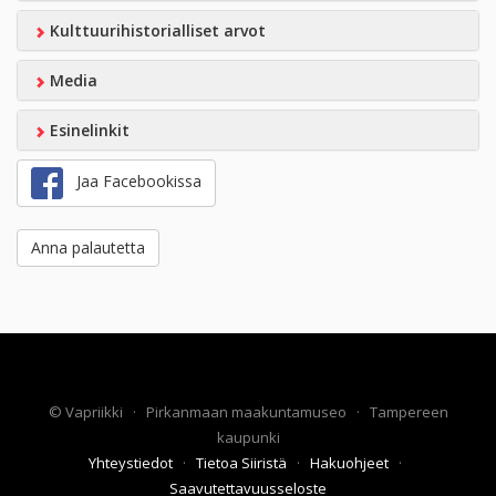
Kulttuurihistorialliset arvot
Media
Esinelinkit
Jaa Facebookissa
Anna palautetta
©
Vapriikki
·
Pirkanmaan maakuntamuseo
·
Tampereen
kaupunki
Yhteystiedot
·
Tietoa Siiristä
·
Hakuohjeet
·
Saavutettavuusseloste