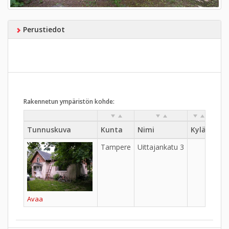
Perustiedot
Rakennetun ympäristön kohde:
Tunnuskuva
Kunta
Nimi
Kylä
Kau
Tampere
Uittajankatu 3
Ala-
Avaa