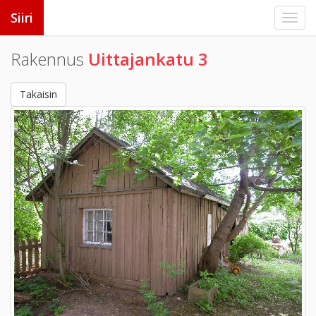
Siiri
Rakennus
Uittajankatu 3
Takaisin