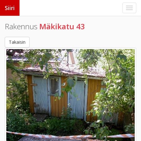
Siiri
Rakennus
Mäkikatu 43
Takaisin