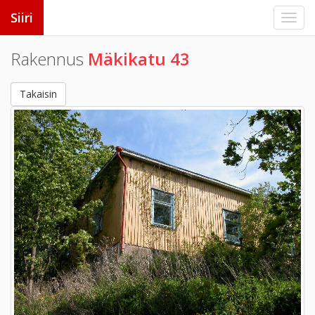
Siiri
Rakennus
Mäkikatu 43
Takaisin