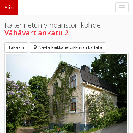
Siiri
Rakennetun ympäristön kohde
Vähävartiankatu 2
Takaisin
Näytä Paikkatietoikkunan kartalla