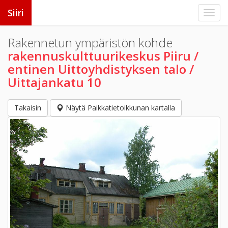
Siiri
Rakennetun ympäristön kohde
rakennuskulttuurikeskus Piiru /
entinen Uittoyhdistyksen talo /
Uittajankatu 10
Takaisin
Näytä Paikkatietoikkunan kartalla