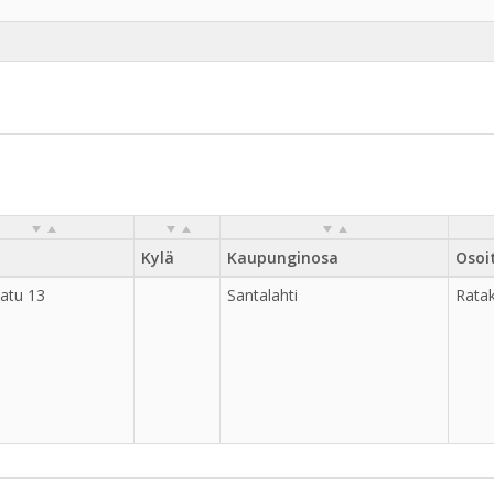
Kylä
Kaupunginosa
Osoi
atu 13
Santalahti
Rata