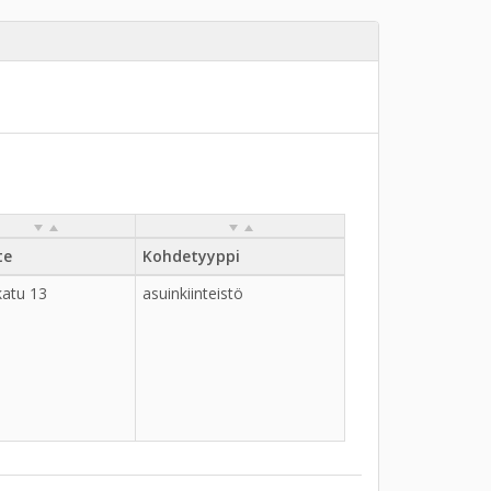
te
Kohdetyyppi
katu 13
asuinkiinteistö