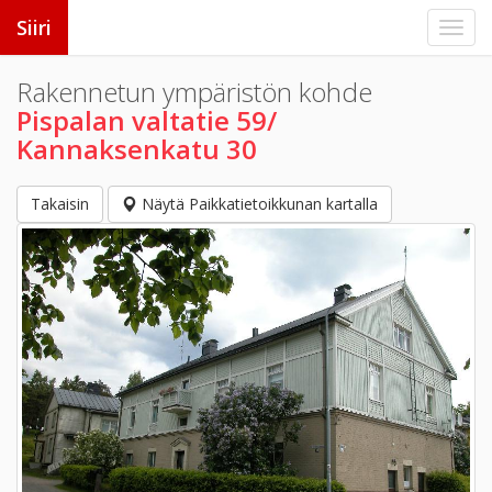
Siiri
Rakennetun ympäristön kohde
Pispalan valtatie 59/
Kannaksenkatu 30
Takaisin
Näytä Paikkatietoikkunan kartalla