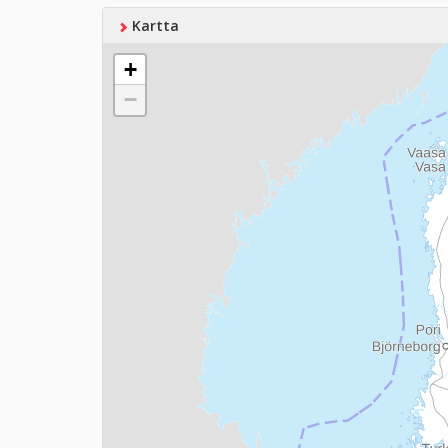
Kartta
+
−