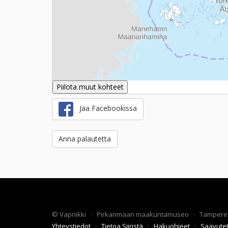
Piilota muut kohteet
Jaa Facebookissa
Anna palautetta
©
Vapriikki
·
Pirkanmaan maakuntamuseo
·
Tampere
Yhteystiedot
·
Tietoa Siiristä
·
Hakuohjeet
·
Saavute