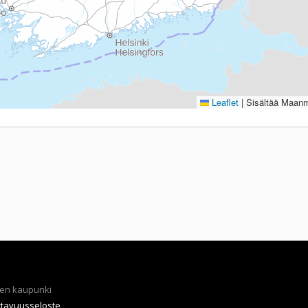
Leaflet
|
Sisältää Maanmi
en kaupunki
ttavuusseloste