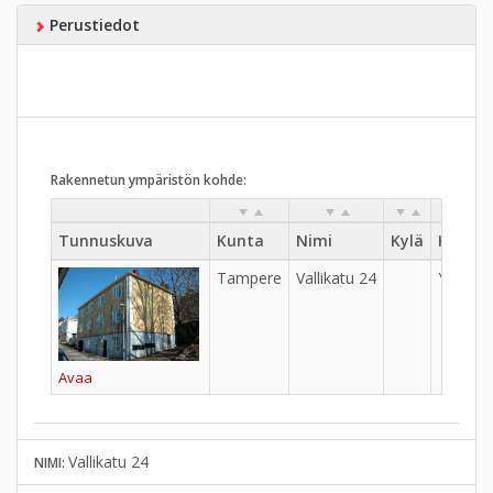
Perustiedot
Rakennetun ympäristön kohde:
Tunnuskuva
Kunta
Nimi
Kylä
Kaupu
Tampere
Vallikatu 24
Ylä-Pis
Avaa
Vallikatu 24
NIMI: