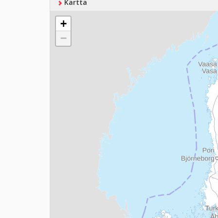
Kartta
+
−