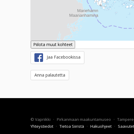
Piilota muut kohteet
Jaa Facebookissa
Anna palautetta
©
Vapriikki
·
Pirkanmaan maakuntamuseo
·
Tampere
Yhteystiedot
·
Tietoa Siiristä
·
Hakuohjeet
·
Saavute