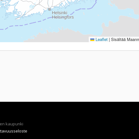
Leaflet
|
Sisältää Maanmi
en kaupunki
ttavuusseloste