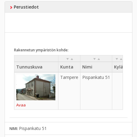
Perustiedot
Rakennetun ympäristön kohde:
Tunnuskuva
Kunta
Nimi
Kylä
Kau
Tampere
Pispankatu 51
Ylä-P
Avaa
Pispankatu 51
NIMI: