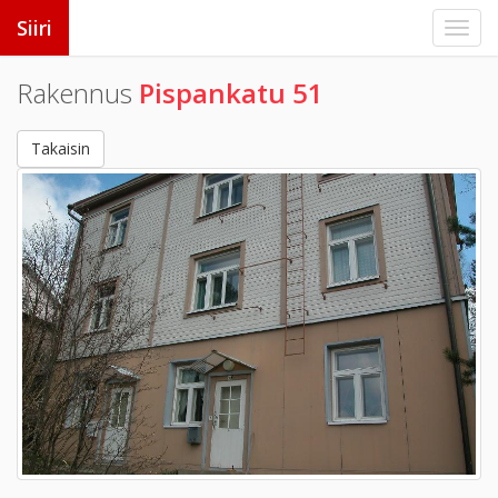
Siiri
Rakennus
Pispankatu 51
Takaisin