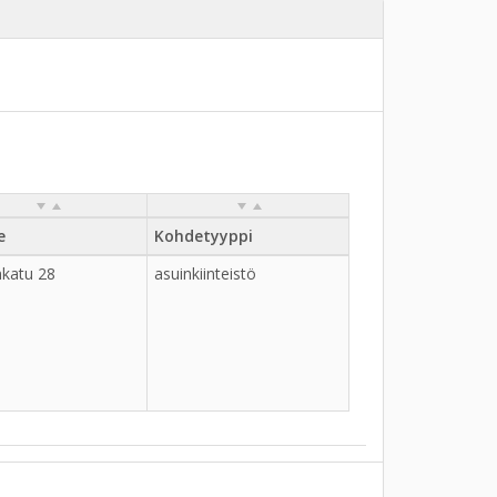
e
Kohdetyyppi
nkatu 28
asuinkiinteistö