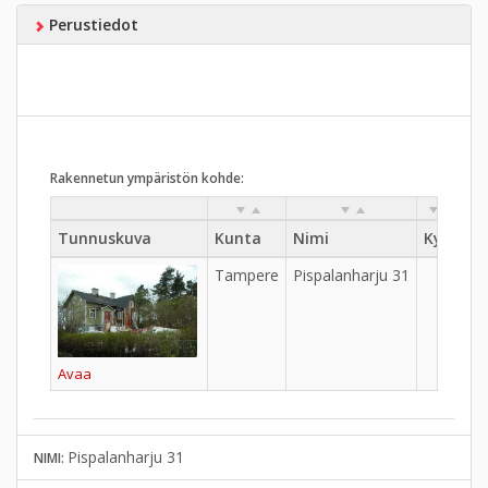
Perustiedot
Rakennetun ympäristön kohde:
Tunnuskuva
Kunta
Nimi
Kylä
K
Tampere
Pispalanharju 31
Yl
Avaa
Pispalanharju 31
NIMI: