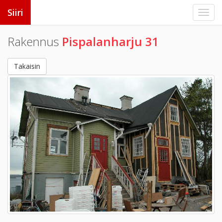
Siiri
Rakennus
Pispalanharju 31
Takaisin