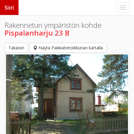
Siiri
Rakennetun ympäristön kohde
Pispalanharju 23 B
Takaisin
Näytä Paikkatietoikkunan kartalla