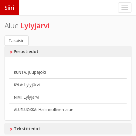
Siiri
Alue
Lylyjärvi
Takaisin
Perustiedot
Juupajoki
KUNTA:
Lylyjärvi
KYLÄ:
Lylyjärvi
NIMI:
Hallinnollinen alue
ALUELUOKKA:
Tekstitiedot