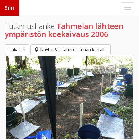
Siiri
Tutkimushanke
Tahmelan lähteen
ympäristön koekaivaus 2006
Takaisin
Näytä Paikkatietoikkunan kartalla