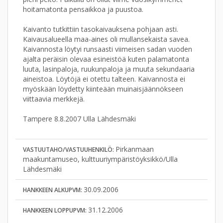
hoitamatonta pensaikkoa ja puustoa.
Kaivanto tutkittiin tasokaivauksena pohjaan asti.
Kaivausalueella maa-aines oli mullansekaista savea.
Kaivannosta löytyi runsaasti viimeisen sadan vuoden
ajalta peräisin olevaa esineistöä kuten palamatonta
luuta, lasinpaloja, ruukunpaloja ja muuta sekundaaria
aineistoa. Löytöjä ei otettu talteen. Kaivannosta ei
myöskään löydetty kiinteään muinaisjäännökseen
viittaavia merkkejä.
Tampere 8.8.2007 Ulla Lähdesmäki
Pirkanmaan
VASTUUTAHO/VASTUUHENKILÖ:
maakuntamuseo, kulttuuriympäristöyksikkö/Ulla
Lähdesmäki
30.09.2006
HANKKEEN ALKUPVM:
31.12.2006
HANKKEEN LOPPUPVM: