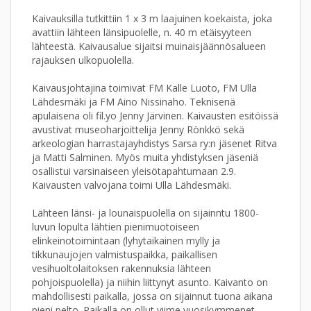
Kaivauksilla tutkittiin 1 x 3 m laajuinen koekaista, joka
avattiin lähteen länsipuolelle, n. 40 m etäisyyteen
lähteestä. Kaivausalue sijaitsi muinaisjäännösalueen
rajauksen ulkopuolella.
Kaivausjohtajina toimivat FM Kalle Luoto, FM Ulla
Lähdesmäki ja FM Aino Nissinaho. Teknisenä
apulaisena oli fil.yo Jenny Järvinen. Kaivausten esitöissä
avustivat museoharjoittelija Jenny Rönkkö sekä
arkeologian harrastajayhdistys Sarsa ry:n jäsenet Ritva
ja Matti Salminen. Myös muita yhdistyksen jäseniä
osallistui varsinaiseen yleisötapahtumaan 2.9.
Kaivausten valvojana toimi Ulla Lähdesmäki.
Lähteen länsi- ja lounaispuolella on sijainntu 1800-
luvun lopulta lähtien pienimuotoiseen
elinkeinotoimintaan (lyhytaikainen mylly ja
tikkunaujojen valmistuspaikka, paikallisen
vesihuoltolaitoksen rakennuksia lähteen
pohjoispuolella) ja niihin liittynyt asunto. Kaivanto on
mahdollisesti paikalla, jossa on sijainnut tuona aikana
pieni pelto. Paikalla on ollut viime vuosikymmenet