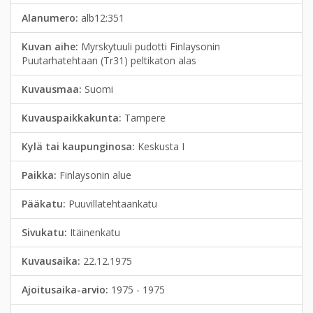
Alanumero:
alb12:351
Kuvan aihe:
Myrskytuuli pudotti Finlaysonin
Puutarhatehtaan (Tr31) peltikaton alas
Kuvausmaa:
Suomi
Kuvauspaikkakunta:
Tampere
Kylä tai kaupunginosa:
Keskusta I
Paikka:
Finlaysonin alue
Pääkatu:
Puuvillatehtaankatu
Sivukatu:
Itäinenkatu
Kuvausaika:
22.12.1975
Ajoitusaika-arvio:
1975 - 1975