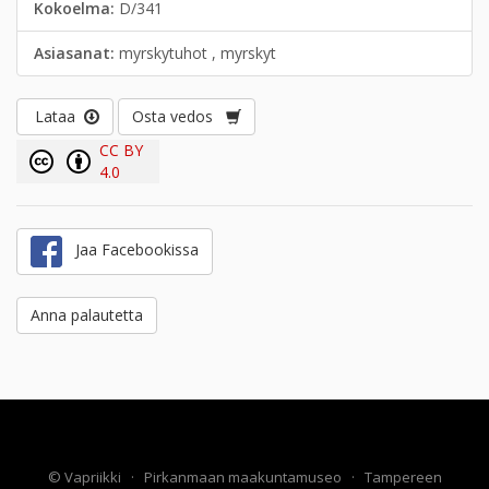
Kokoelma:
D/341
Asiasanat:
myrskytuhot , myrskyt
Lataa
Osta vedos
CC BY
4.0
Jaa Facebookissa
Anna palautetta
©
Vapriikki
·
Pirkanmaan maakuntamuseo
·
Tampereen