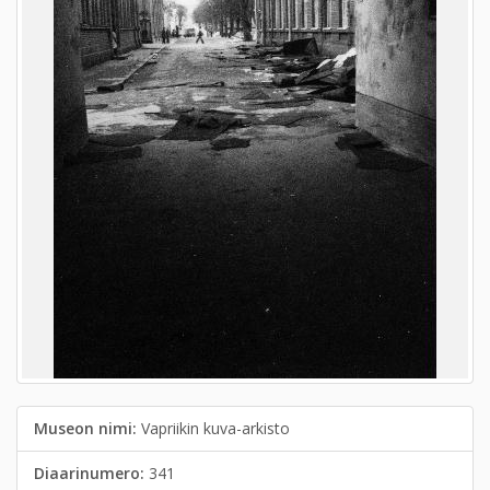
Museon nimi:
Vapriikin kuva-arkisto
Diaarinumero:
341