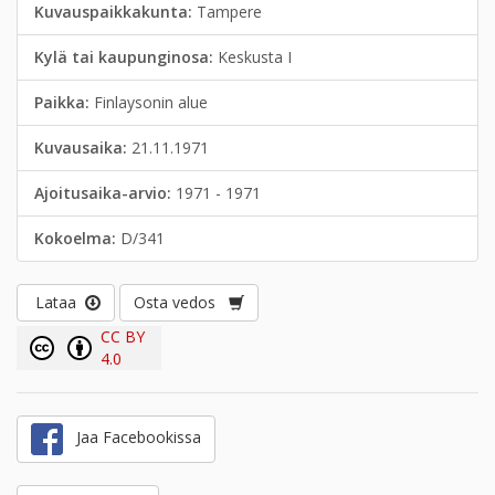
Kuvauspaikkakunta:
Tampere
Kylä tai kaupunginosa:
Keskusta I
Paikka:
Finlaysonin alue
Kuvausaika:
21.11.1971
Ajoitusaika-arvio:
1971 - 1971
Kokoelma:
D/341
Lataa
Osta vedos
CC BY
4.0
Jaa Facebookissa