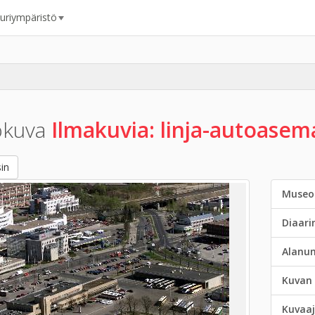
uuriympäristö
okuva
Ilmakuvia: linja-autoasem
in
Museo
Diaar
Alanu
Kuvan 
Kuvaaj