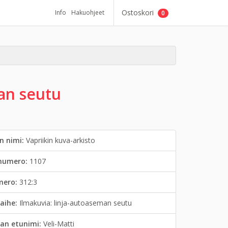
Ostoskori
Info
Hakuohjeet
0
an seutu
n nimi:
Vapriikin kuva-arkisto
inumero:
1107
mero:
312:3
aihe:
Ilmakuvia: linja-autoaseman seutu
an etunimi:
Veli-Matti