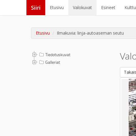
Siiri
Etusivu
Valokuvat
Esineet
Kultt
Etusivu
Ilmakuvia: linja-autoaseman seutu
Val
Tiedotuskuvat
Galleriat
Takais