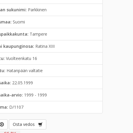
jan sukunimi:
Parkkinen
smaa:
Suomi
spaikkakunta:
Tampere
ai kaupunginosa:
Ratina XIII
tu:
Vuolteenkatu 16
tu:
Hatanpään valtatie
saika:
22.05.1999
saika-arvio:
1999 - 1999
lma:
D/1107
Osta vedos