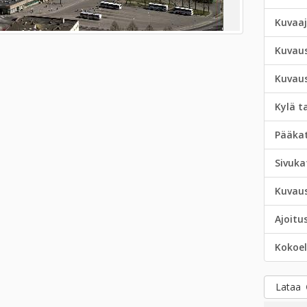
Kuvaa
Kuvau
Kuvau
Kylä t
Pääka
Sivuka
Kuvau
Ajoitu
Kokoe
Lataa