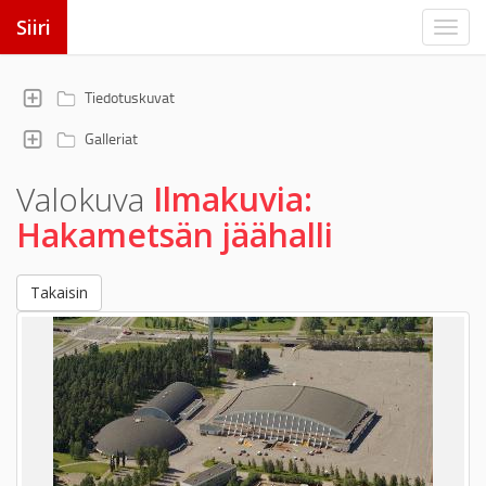
Siiri
Tiedotuskuvat
Galleriat
Valokuva
Ilmakuvia:
Hakametsän jäähalli
Takaisin