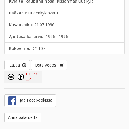
Kylä tai kaupunginosa:
Kissanmaa Uusikylä
Pääkatu:
Uudenkylänkatu
Kuvausaika:
21.07.1996
Ajoitusaika-arvio:
1996 - 1996
Kokoelma:
D/1107
Lataa
Osta vedos
CC BY
4.0
Jaa Facebookissa
Anna palautetta