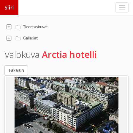
Siiri
Tiedotuskuvat
Galleriat
Valokuva
Arctia hotelli
Takaisin