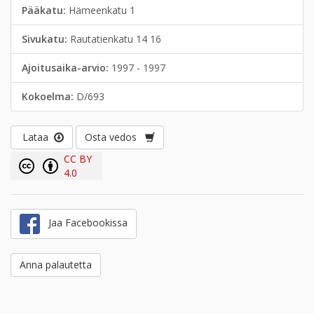
Pääkatu:
Hämeenkatu 1
Sivukatu:
Rautatienkatu 14 16
Ajoitusaika-arvio:
1997 - 1997
Kokoelma:
D/693
Lataa
Osta vedos
CC BY
4.0
Jaa Facebookissa
Anna palautetta