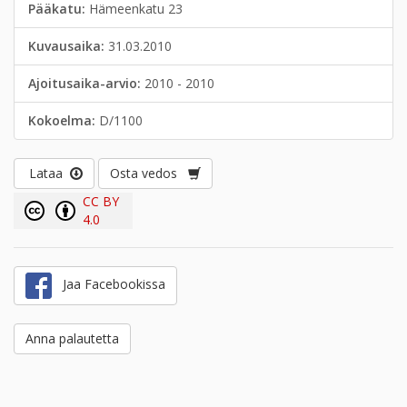
Pääkatu:
Hämeenkatu 23
Kuvausaika:
31.03.2010
Ajoitusaika-arvio:
2010 - 2010
Kokoelma:
D/1100
Lataa
Osta vedos
CC BY
4.0
Jaa Facebookissa
Anna palautetta