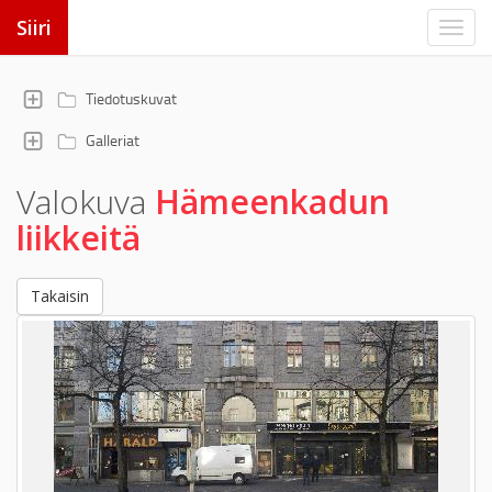
Siiri
Tiedotuskuvat
Galleriat
Valokuva
Hämeenkadun
liikkeitä
Takaisin