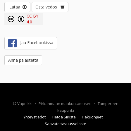
Lataa
Osta vedos
CC BY
4.0
Jaa Facebookissa
Anna palautetta
©
Vapriikki
·
Pirkanmaan maakuntamuseo
·
Tampereen
kaupunki
Yhteystiedot
·
Tietoa Siiristä
·
Hakuohjeet
·
Saavutettavuusseloste