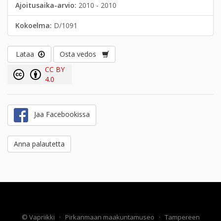
Ajoitusaika-arvio:
2010 - 2010
Kokoelma:
D/1091
Lataa
Osta vedos
CC BY
4.0
Jaa Facebookissa
Anna palautetta
©
Vapriikki
·
Pirkanmaan maakuntamuseo
·
Tampereen