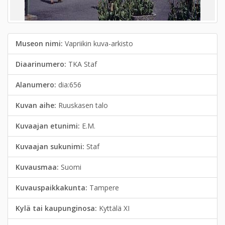
Museon nimi:
Vapriikin kuva-arkisto
Diaarinumero:
TKA Staf
Alanumero:
dia:656
Kuvan aihe:
Ruuskasen talo
Kuvaajan etunimi:
E.M.
Kuvaajan sukunimi:
Staf
Kuvausmaa:
Suomi
Kuvauspaikkakunta:
Tampere
Kylä tai kaupunginosa:
Kyttälä XI