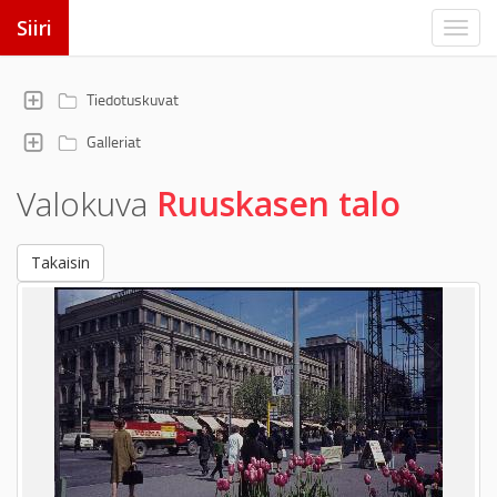
Siiri
Tiedotuskuvat
Galleriat
Valokuva
Ruuskasen talo
Takaisin