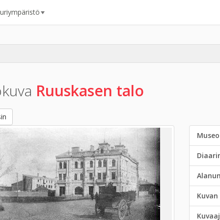
uuriympäristö
okuva
Ruuskasen talo
in
Museo
Diaar
Alanu
Kuvan 
Kuvaaj