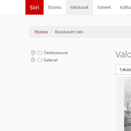
Siiri
Etusivu
Valokuvat
Esineet
Kultt
Etusivu
Ruuskasen talo
Val
Tiedotuskuvat
Galleriat
Takais