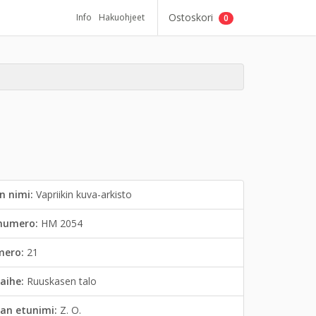
Ostoskori
Info
Hakuohjeet
0
n nimi:
Vapriikin kuva-arkisto
inumero:
HM 2054
mero:
21
aihe:
Ruuskasen talo
an etunimi:
Z. O.