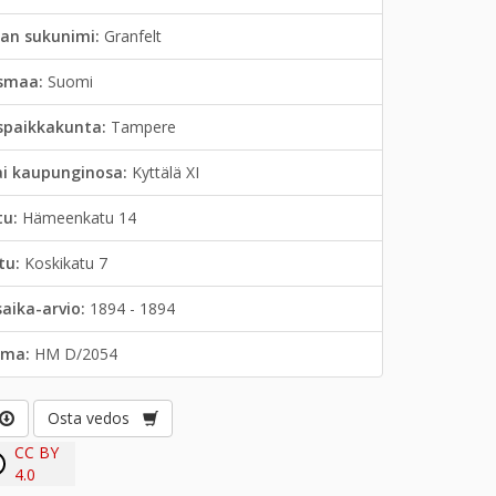
jan sukunimi:
Granfelt
smaa:
Suomi
spaikkakunta:
Tampere
ai kaupunginosa:
Kyttälä XI
tu:
Hämeenkatu 14
tu:
Koskikatu 7
saika-arvio:
1894 - 1894
lma:
HM D/2054
Osta vedos
CC BY
4.0