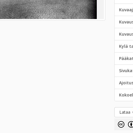
Kuvaa
Kuvau
Kuvau
Kylä t
Pääka
Sivuka
Ajoitu
Kokoe
Lataa