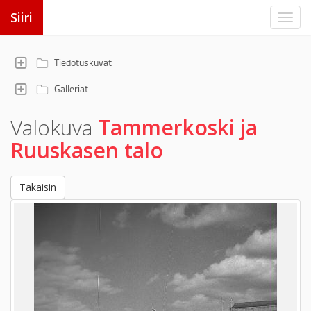
Siiri
Tiedotuskuvat
Galleriat
Valokuva
Tammerkoski ja
Ruuskasen talo
Takaisin