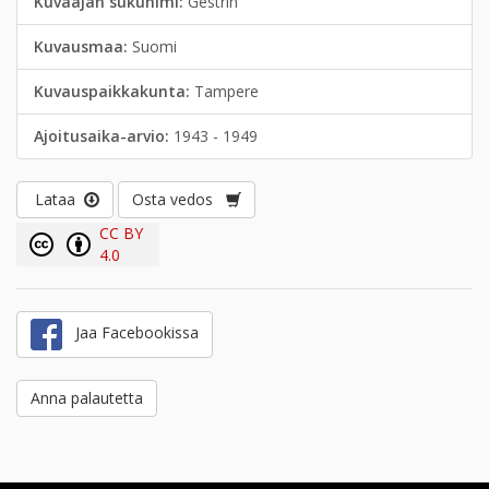
Kuvaajan sukunimi:
Gestrin
Kuvausmaa:
Suomi
Kuvauspaikkakunta:
Tampere
Ajoitusaika-arvio:
1943 - 1949
Lataa
Osta vedos
CC BY
4.0
Jaa Facebookissa
Anna palautetta