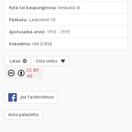
Kylä tai kaupunginosa:
Keskusta III
Pääkatu:
Laukontori 10
Ajoitusaika-arvio:
1910 - 1919
Kokoelma:
HM D/858
Lataa
Osta vedos
CC BY
4.0
Jaa Facebookissa
Anna palautetta