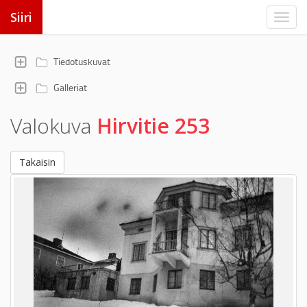
Siiri
Tiedotuskuvat
Galleriat
Valokuva
Hirvitie 253
Takaisin