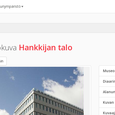
uuriympäristö
okuva
Hankkijan talo
in
Museo
Diaar
Alanu
Kuvan 
Kuvaaj