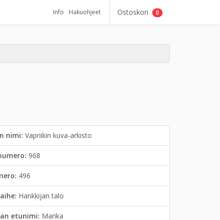
Ostoskori
Info
Hakuohjeet
0
n nimi:
Vapriikin kuva-arkisto
inumero:
968
mero:
496
aihe:
Hankkijan talo
an etunimi:
Marika