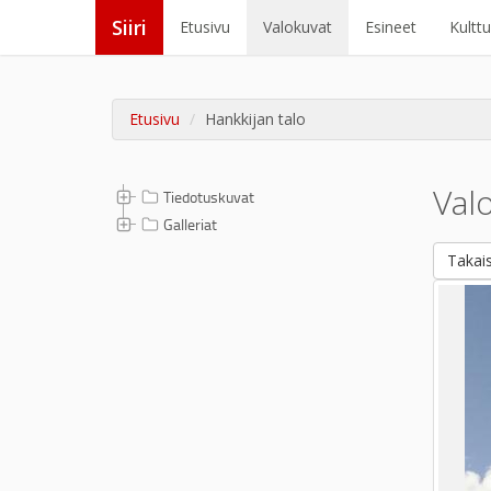
Siiri
Etusivu
Valokuvat
Esineet
Kultt
Etusivu
Hankkijan talo
Val
Tiedotuskuvat
Galleriat
Takais