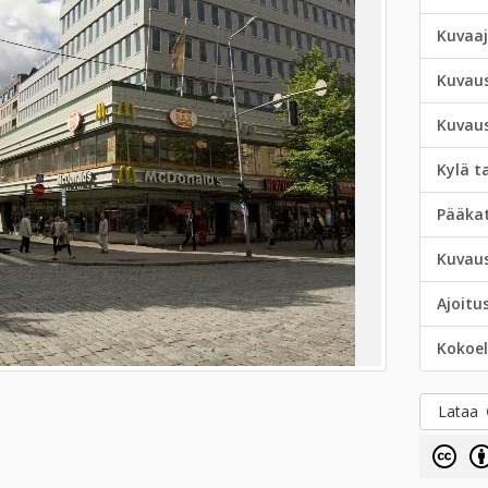
Kuvaa
Kuvau
Kuvau
Kylä t
Pääka
Kuvau
Ajoitu
Kokoe
Lataa