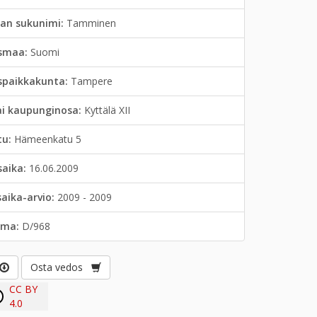
jan sukunimi:
Tamminen
smaa:
Suomi
spaikkakunta:
Tampere
ai kaupunginosa:
Kyttälä XII
tu:
Hämeenkatu 5
saika:
16.06.2009
saika-arvio:
2009 - 2009
lma:
D/968
Osta vedos
CC BY
4.0