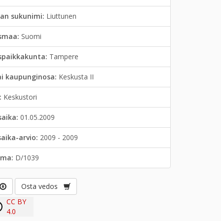
jan sukunimi:
Liuttunen
smaa:
Suomi
spaikkakunta:
Tampere
ai kaupunginosa:
Keskusta II
:
Keskustori
saika:
01.05.2009
saika-arvio:
2009 - 2009
lma:
D/1039
Osta vedos
CC BY
4.0