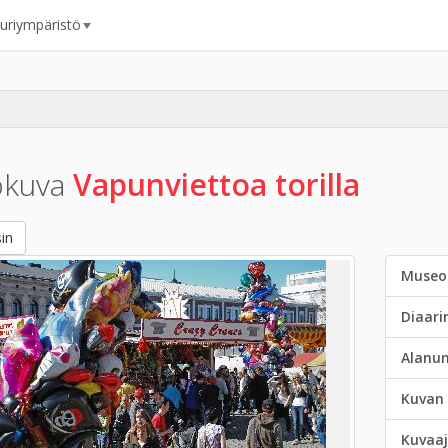
uuriympäristö
okuva
Vapunviettoa torilla
in
Museo
Diaar
Alanu
Kuvan 
Kuvaaj