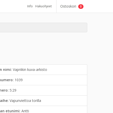
Ostoskori
Info
Hakuohjeet
0
n nimi:
Vapriikin kuva-arkisto
inumero:
1039
mero:
5:29
aihe:
Vapunviettoa torilla
an etunimi:
Antti