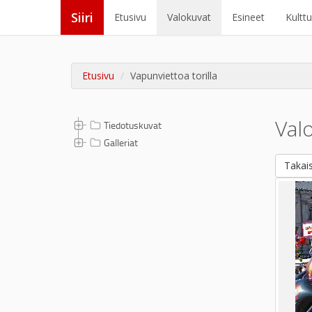
Siiri
Etusivu
Valokuvat
Esineet
Kultt
Etusivu
Vapunviettoa torilla
Val
Tiedotuskuvat
Galleriat
Takais