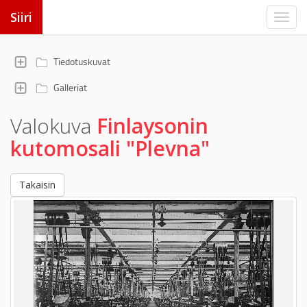
Siiri
Tiedotuskuvat
Galleriat
Valokuva
Finlaysonin
kutomosali "Plevna"
Takaisin