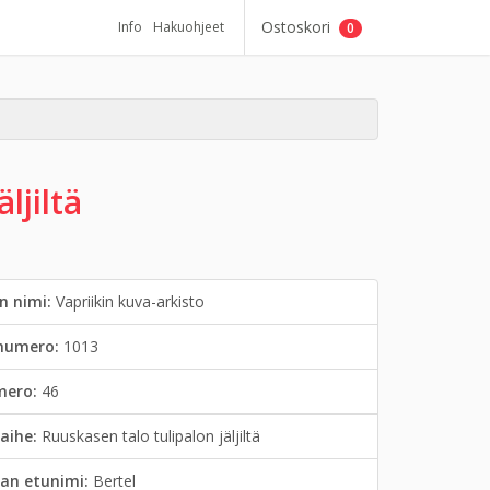
Ostoskori
Info
Hakuohjeet
0
ljiltä
n nimi:
Vapriikin kuva-arkisto
inumero:
1013
mero:
46
aihe:
Ruuskasen talo tulipalon jäljiltä
an etunimi:
Bertel