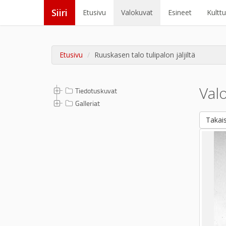
Siiri
Etusivu
Valokuvat
Esineet
Kultt
Etusivu
Ruuskasen talo tulipalon jäljiltä
Val
Tiedotuskuvat
Galleriat
Takais