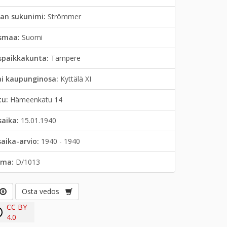
jan sukunimi:
Strömmer
smaa:
Suomi
spaikkakunta:
Tampere
ai kaupunginosa:
Kyttälä XI
tu:
Hämeenkatu 14
saika:
15.01.1940
saika-arvio:
1940 - 1940
lma:
D/1013
Osta vedos
CC BY
4.0