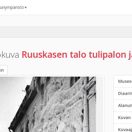
uuriympäristö
okuva
Ruuskasen talo tulipalon jä
in
Museo
Diaar
Alanu
Kuvan 
Kuvaaj