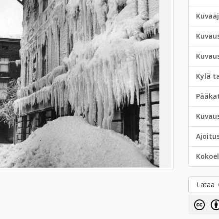
Kuvaa
Kuvau
Kuvau
Kylä t
Pääka
Kuvau
Ajoitu
Kokoe
Lataa