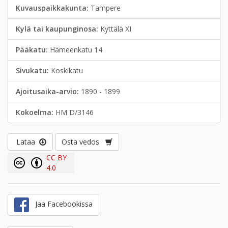
Kuvauspaikkakunta:
Tampere
Kylä tai kaupunginosa:
Kyttälä XI
Pääkatu:
Hämeenkatu 14
Sivukatu:
Koskikatu
Ajoitusaika-arvio:
1890 - 1899
Kokoelma:
HM D/3146
Lataa
Osta vedos
CC BY
4.0
Jaa Facebookissa