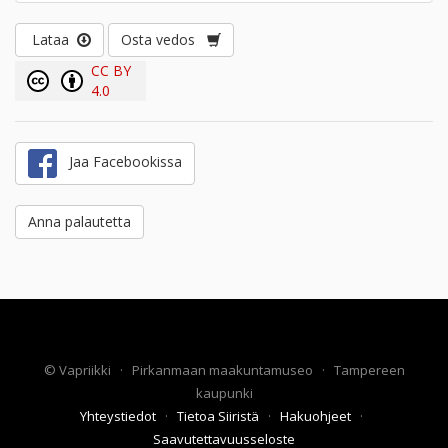
Lataa
Osta vedos
CC BY
4.0
Jaa Facebookissa
Anna palautetta
©
Vapriikki
·
Pirkanmaan maakuntamuseo
·
Tampereen
kaupunki
Yhteystiedot
·
Tietoa Siiristä
·
Hakuohjeet
·
Saavutettavuusseloste