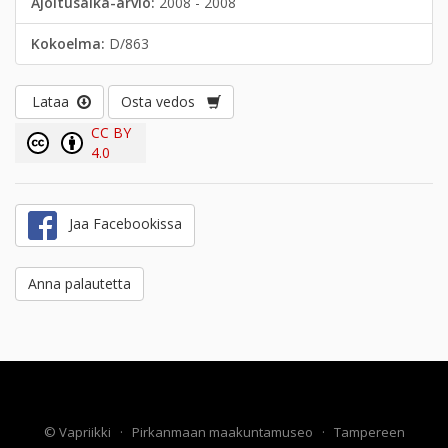
Ajoitusaika-arvio:
2008 - 2008
Kokoelma:
D/863
Lataa
Osta vedos
CC BY
4.0
Jaa Facebookissa
Anna palautetta
©
Vapriikki
·
Pirkanmaan maakuntamuseo
·
Tampereen