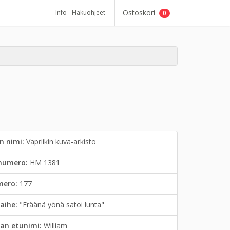
Ostoskori
Info
Hakuohjeet
0
n nimi:
Vapriikin kuva-arkisto
inumero:
HM 1381
mero:
177
aihe:
"Eräänä yönä satoi lunta"
an etunimi:
William