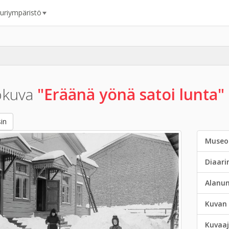
uuriympäristö
okuva
"Eräänä yönä satoi lunta"
in
Museo
Diaar
Alanu
Kuvan 
Kuvaaj