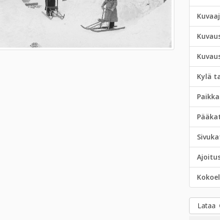
Kuvaa
Kuvau
Kuvau
Kylä t
Paikka
Pääka
Sivuka
Ajoitu
Kokoe
Lataa