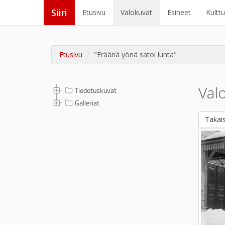
Siiri
Etusivu
Valokuvat
Esineet
Kultt
Etusivu
"Eräänä yönä satoi lunta"
Val
Tiedotuskuvat
Galleriat
Takais