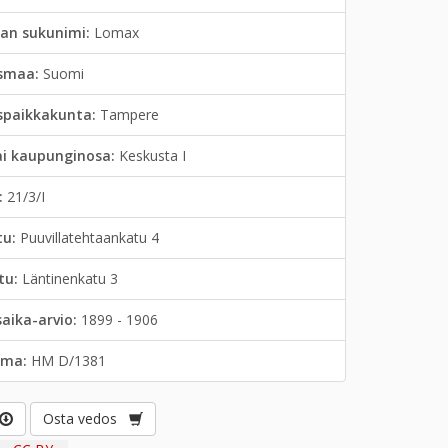
jan sukunimi:
Lomax
smaa:
Suomi
spaikkakunta:
Tampere
ai kaupunginosa:
Keskusta I
:
21/3/I
tu:
Puuvillatehtaankatu 4
tu:
Läntinenkatu 3
saika-arvio:
1899 - 1906
lma:
HM D/1381
Osta vedos