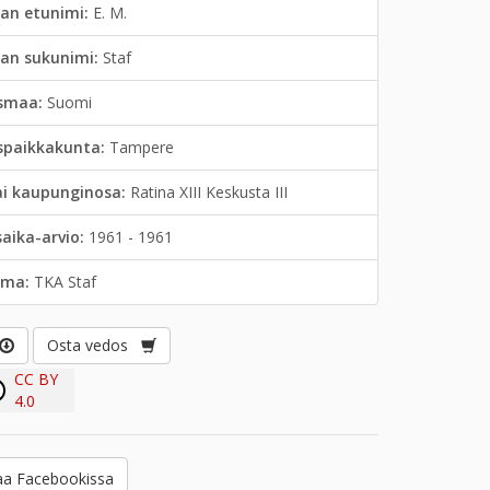
an etunimi:
E. M.
jan sukunimi:
Staf
smaa:
Suomi
spaikkakunta:
Tampere
ai kaupunginosa:
Ratina XIII Keskusta III
saika-arvio:
1961 - 1961
lma:
TKA Staf
Osta vedos
CC BY
4.0
a Facebookissa