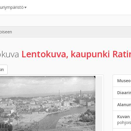
uuriympäristö
joiseen
okuva
Lentokuva, kaupunki Ratin
in
Museo
Diaar
Alanu
Kuvan 
pohjoi