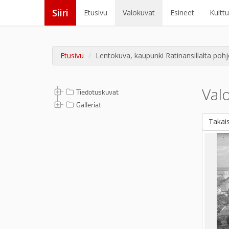
Siiri
Etusivu
Valokuvat
Esineet
Kultt
Etusivu
Lentokuva, kaupunki Ratinansillalta poh
Val
Tiedotuskuvat
Galleriat
Takais