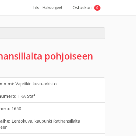
Ostoskori
Info
Hakuohjeet
0
ansillalta pohjoiseen
n nimi:
Vapriikin kuva-arkisto
inumero:
TKA Staf
mero:
1650
aihe:
Lentokuva, kaupunki Ratinansillalta
seen