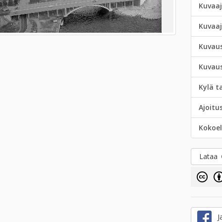
Kuvaaj
Kuvaa
Kuvau
Kuvau
Kylä t
Ajoitu
Kokoe
Lataa
Ja